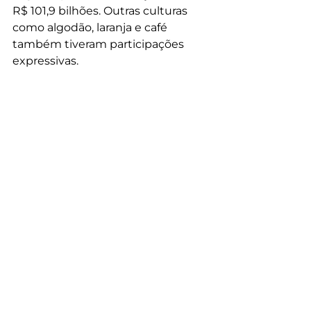
R$ 101,9 bilhões. Outras culturas 
como algodão, laranja e café 
também tiveram participações 
expressivas.
Fonte: 
Brasil 61
Ouça a reportagem de Marquezan Araújo
Informação
Economia
Meio ambiente
Ver tudo
Posts recentes