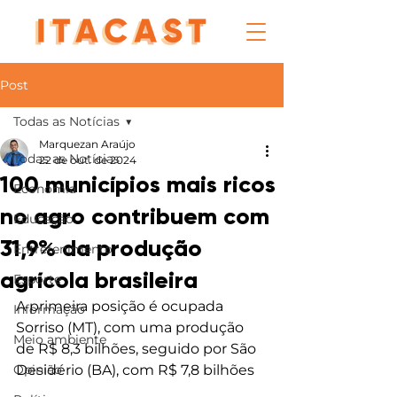
Post
Todas as Notícias
Marquezan Araújo
Todas as Notícias
22 de out. de 2024
100 municípios mais ricos
Economia
no agro contribuem com
Educação
31,9% da produção
Entretenimento
agrícola brasileira
Esporte
A primeira posição é ocupada 
Informação
Sorriso (MT), com uma produção 
Meio ambiente
de R$ 8,3 bilhões, seguido por São 
Opinião
Desidério (BA), com R$ 7,8 bilhões