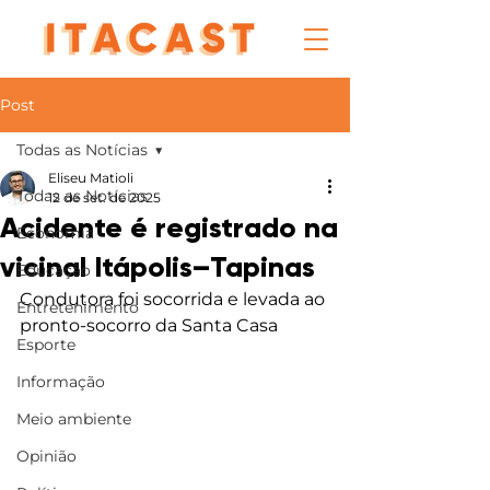
Post
Todas as Notícias
Eliseu Matioli
Todas as Notícias
12 de set. de 2025
Acidente é registrado na
Economia
vicinal Itápolis–Tapinas
Educação
Condutora foi socorrida e levada ao 
Entretenimento
pronto-socorro da Santa Casa
Esporte
Informação
Meio ambiente
Opinião