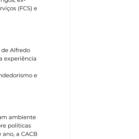
ngos, ex-
viços (FCS) e 
 de Alfredo 
ua experiência 
endedorismo e 
 um ambiente 
e políticas 
e ano, a CACB 