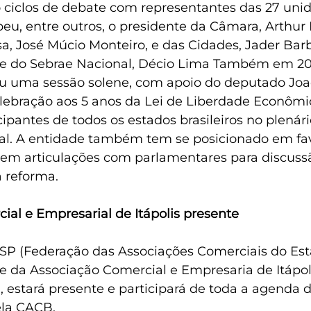
 ciclos de debate com representantes das 27 uni
beu, entre outros, o presidente da Câmara, Arthur L
a, José Múcio Monteiro, e das Cidades, Jader Barb
e do Sebrae Nacional, Décio Lima Também em 20
ou uma sessão solene, com apoio do deputado Jo
lebração aos 5 anos da Lei de Liberdade Econômi
ipantes de todos os estados brasileiros no plenári
l. A entidade também tem se posicionado em fav
 em articulações com parlamentares para discuss
a reforma.
ial e Empresarial de Itápolis presente
SP (
Federação das Associações Comerciais do Est
e da Associação Comercial e Empresaria de Itápoli
li, estará presente e participará de toda a agenda 
ela CACB.