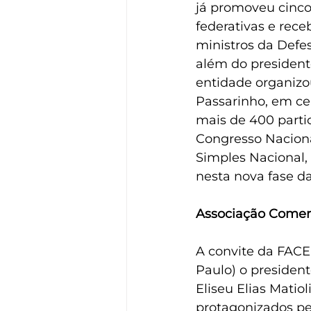
já promoveu cinco
federativas e rece
ministros da Defes
além do president
entidade organiz
Passarinho, em ce
mais de 400 partic
Congresso Naciona
Simples Nacional,
nesta nova fase d
Associação Comerc
A convite da FACE
Paulo) o president
Eliseu Elias Matio
protagonizados p