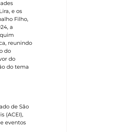
dades 
ira, e os 
alho Filho, 
24, a 
aquim 
ca, reunindo 
o do 
or do 
ão do tema 
ado de São 
s (ACEI), 
de eventos 