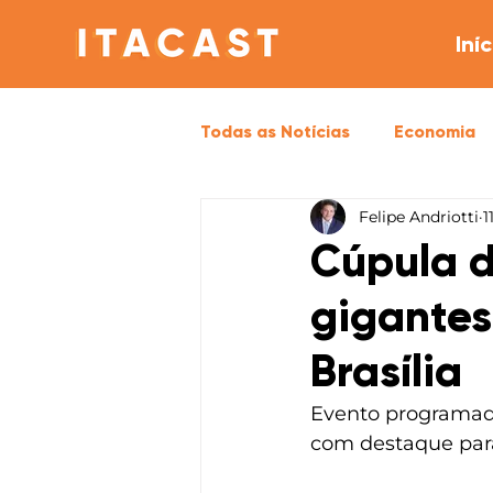
Iníc
Todas as Notícias
Economia
Felipe Andriotti
1
Opinião
Política
Sa
Cúpula d
gigantes
Brasília
Evento programado
com destaque para