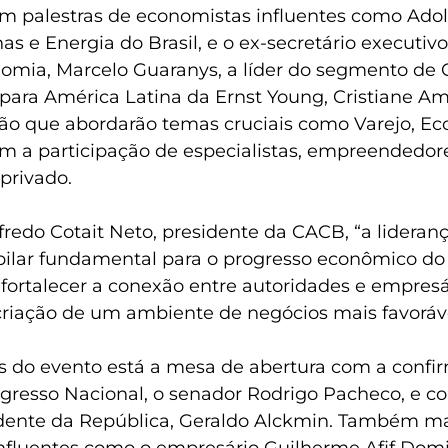
m palestras de economistas influentes como Adolf
as e Energia do Brasil, e o ex-secretário executivo
nomia, Marcelo Guaranys, a líder do segmento de
para América Latina da Ernst Young, Cristiane Ama
são que abordarão temas cruciais como Varejo, Ec
m a participação de especialistas, empreendedore
 privado.
Alfredo Cotait Neto, presidente da CACB, “a lideran
ilar fundamental para o progresso econômico do p
 fortalecer a conexão entre autoridades e empresár
 criação de um ambiente de negócios mais favoráve
s do evento está a mesa de abertura com a confi
gresso Nacional, o senador Rodrigo Pacheco, e c
dente da República, Geraldo Alckmin. Também ma