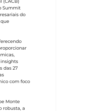
l (CACB) 
ip Summit 
esariais do 
 que 
oferecendo 
proporcionar 
micas, 
insights 
s das 27 
as 
mico com foco 
be Monte 
 robusta, a 