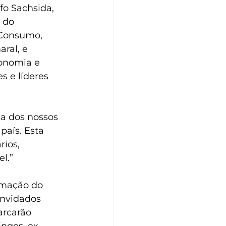
o Sachsida, 
 do 
 Consumo, 
ral, e 
onomia e 
s e líderes 
ça dos nossos 
aís. Esta 
ios, 
l.”
rmação do 
onvidados 
rcarão 