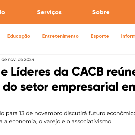
io
Serviços
Sobre
Educação
Entretenimento
Esporte
Infor
1 de nov. de 2024
úde
Segurança
e Líderes da CACB reún
 do setor empresarial e
 para 13 de novembro discutirá futuro econômico 
 a economia, o varejo e o associativismo