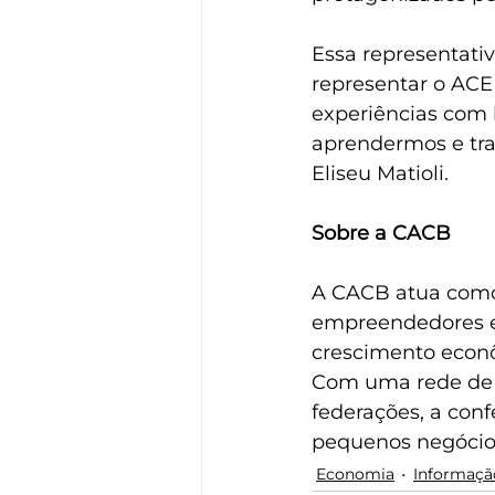
Essa representati
representar o ACE
experiências com 
aprendermos e traz
Eliseu Matioli.
Sobre a CACB
A CACB atua como 
empreendedores em
crescimento econô
Com uma rede de 2
federações, a conf
pequenos negócio
Economia
Informaçã