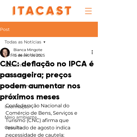
Post
Todas as Notícias
Bianca Mingote
Todas as Notícias
15 de set. de 2025
CNC: deflação no IPCA é
Economia
passageira; preços
Educação
podem aumentar nos
Entretenimento
próximos meses
Esporte
Confederação Nacional do 
Informação
Comércio de Bens, Serviços e 
Meio ambiente
Turismo (CNC) afirma que 
Opinião
resultado de agosto indica 
necessidade de cautela; 