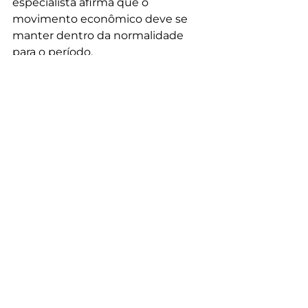
especialista afirma que o 
movimento econômico deve se 
manter dentro da normalidade 
para o período.
“O que nós teremos em 
novembro, outubro, novembro, 
dezembro, no último trimestre é 
um comportamento bastante 
típico da inflação brasileira 
acelerando ligeiramente na 
passagem de um mês para o 
outro, mas dentro das margens, 
dos desvios padrão que a gente 
encontra nos anos anteriores”, 
aponta.
Outros dados do IPCA