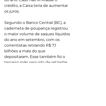
crédito, a Caixa teria de aumentar 
os juros.
Segundo o Banco Central (BC), a 
caderneta de poupança registrou 
o maior volume de saques líquidos 
do ano em setembro, com os 
correntistas retirando R$ 7,1 
bilhões a mais do que 
depositaram. Esse também foi o 
terceiro mês seguido de retiradas. 
Outro fator que contribuiu para a 
limitação do crédito foi o aumento 
da demanda pelas linhas da Caixa, 
em meio à elevação das taxas nos 
bancos privados. Ainda não está 
claro se as mudanças serão 
revertidas em 2025, quando o 