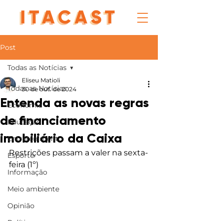
Post
Todas as Notícias
Eliseu Matioli
Todas as Notícias
30 de out. de 2024
Entenda as novas regras
Economia
de financiamento
Educação
imobiliário da Caixa
Entretenimento
Restrições passam a valer na sexta-
Esporte
feira (1º)
Informação
Meio ambiente
Opinião