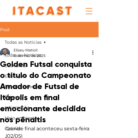
Post
Todas as Notícias
Eliseu Matioli
Todas as Notícias
5 de mai. de 2025
Golden Futsal conquista
Economia
o título do Campeonato
Educação
Amador de Futsal de
Entretenimento
Itápolis em final
Esporte
emocionante decidida
Informação
nos pênaltis
Meio ambiente
Opinião
Grande final aconteceu sexta-feira 
(02/05)