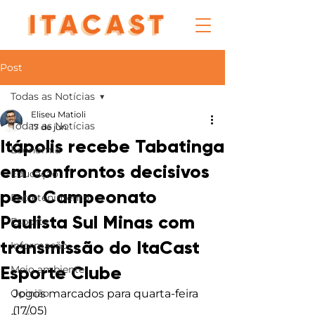
Post
Todas as Notícias
Eliseu Matioli
Todas as Notícias
17 de jun.
Itápolis recebe Tabatinga
Economia
em confrontos decisivos
Educação
pelo Campeonato
Entretenimento
Paulista Sul Minas com
Esporte
transmissão do ItaCast
Informação
Esporte Clube
Meio ambiente
Opinião
Jogos marcados para quarta-feira 
(17/05)