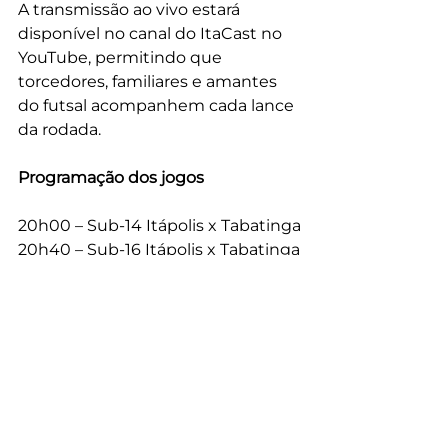
A transmissão ao vivo estará 
disponível no canal do ItaCast no 
YouTube, permitindo que 
torcedores, familiares e amantes 
do futsal acompanhem cada lance 
da rodada.
Programação dos jogos
20h00 – Sub-14 Itápolis x Tabatinga
20h40 – Sub-16 Itápolis x Tabatinga
📍 Local: Ginásio de Esportes 
Dultrão
📺 
Transmissão ao vivo no YouTube 
do ItaCast Esporte Clube
Com objetivos importantes em 
jogo e o apoio da torcida, as 
equipes de Itápolis entram em 