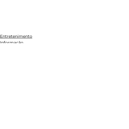
Entretenimento
Informação
Ver tudo
Posts recentes