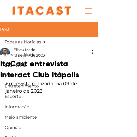
Post
Todas as Notícias
Eliseu Matioli
Todas as Notícias
12 de jan. de 2023
ItaCast entrevista
Economia
Interact Club Itápolis
Educação
Entrevista realizada dia 09 de 
Entretenimento
janeiro de 2023
Esporte
Informação
Meio ambiente
Opinião