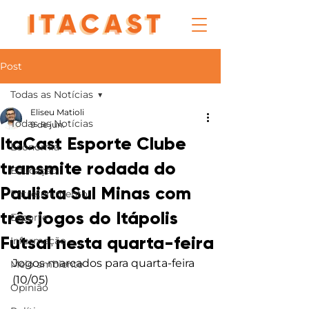
Post
Todas as Notícias
Eliseu Matioli
Todas as Notícias
9 de jun.
ItaCast Esporte Clube
Economia
transmite rodada do
Educação
Paulista Sul Minas com
Entretenimento
três jogos do Itápolis
Esporte
Futsal nesta quarta-feira
Informação
Jogos marcados para quarta-feira 
Meio ambiente
(10/05)
Opinião