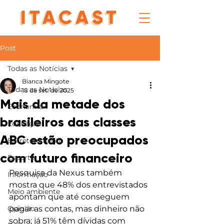
Post
Todas as Notícias
Bianca Mingote
Todas as Notícias
18 de set. de 2025
Mais da metade dos
Economia
brasileiros das classes
Educação
ABC estão preocupados
Entretenimento
com futuro financeiro
Esporte
Pesquisa da Nexus também 
Informação
mostra que 48% dos entrevistados 
Meio ambiente
apontam que até conseguem 
Opinião
pagar as contas, mas dinheiro não 
sobra; já 51% têm dívidas com 