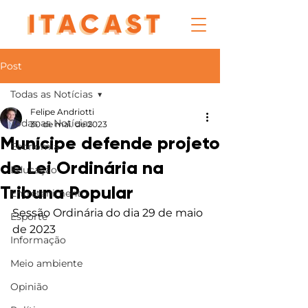
Post
Todas as Notícias
Felipe Andriotti
Todas as Notícias
30 de mai. de 2023
Munícipe defende projeto
Economia
de Lei Ordinária na
Educação
Tribuna Popular
Entretenimento
Sessão Ordinária do dia 29 de maio 
Esporte
de 2023
Informação
Meio ambiente
Opinião