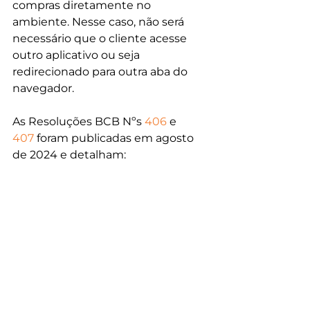
compras diretamente no 
ambiente. Nesse caso, não será 
necessário que o cliente acesse 
outro aplicativo ou seja 
redirecionado para outra aba do 
navegador.
As Resoluções BCB Nºs 
406
 e 
407
 foram publicadas em agosto 
de 2024 e detalham:
O funcionamento da jornada 
sem redirecionamento;
Regras de participação e as 
responsabilidades das 
instituições envolvidas; 
Novos requisitos de capital 
social e patrimônio líquido 
mínimos para as instituições 