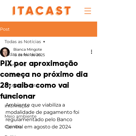
Post
Todas as Notícias
Bianca Mingote
Todas as Notícias
18 de fev. de 2025
PIX por aproximação
Economia
começa no próximo dia
Educação
28; saiba como vai
Entretenimento
funcionar
Esporte
Ambiente que viabiliza a 
Informação
modalidade de pagamento foi 
Meio ambiente
regulamentado pelo Banco 
Opinião
Central em agosto de 2024