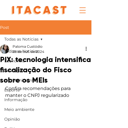
Post
Todas as Notícias
Paloma Custódio
Todas as Notícias
28 de out. de 2024
PIX: tecnologia intensifica
Economia
fiscalização do Fisco
Educação
sobre os MEIs
Entretenimento
Confira recomendações para 
Esporte
manter o CNPJ regularizado
Informação
Meio ambiente
Opinião