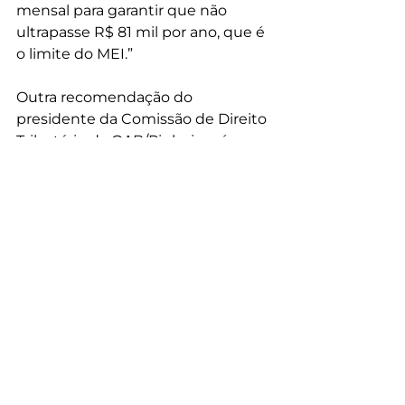
mensal para garantir que não 
ultrapasse R$ 81 mil por ano, que é 
o limite do MEI.”
Outra recomendação do 
presidente da Comissão de Direito 
Tributário da OAB/Pinheiros é 
utilizar um software de gestão para 
controle de caixa e outros 
documentos importantes. Além 
disso, se possível, contrate um 
contador e passe todas as 
informações necessárias para 
manter a contabilidade em dia.
Fonte: 
Brasil 61
Ouça a reportagem de Paloma Custódio