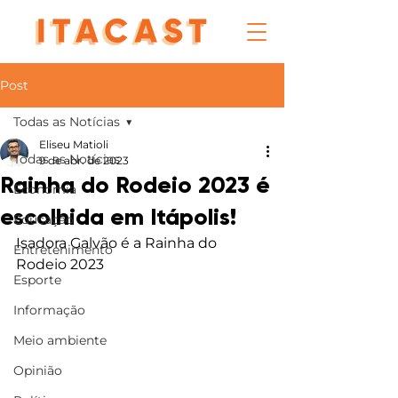
Post
Todas as Notícias
Eliseu Matioli
Todas as Notícias
9 de abr. de 2023
Rainha do Rodeio 2023 é
Economia
escolhida em Itápolis!
Educação
Isadora Galvão é a Rainha do 
Entretenimento
Rodeio 2023
Esporte
Informação
Meio ambiente
Opinião