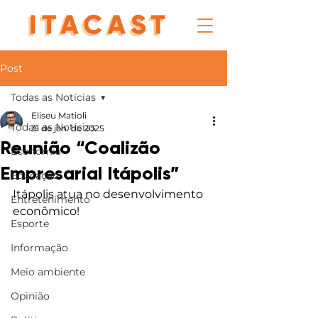
Post
Todas as Notícias
Eliseu Matioli
Todas as Notícias
31 de jan. de 2025
Reunião “Coalizão
Economia
Empresarial Itápolis”
Educação
Itápolis atua no desenvolvimento 
Entretenimento
econômico!
Esporte
Informação
Meio ambiente
Opinião