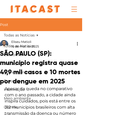
Post
Todas as Notícias
Eliseu Matioli
Todas as Notícias
16 de mai. de 2025
SÃO PAULO (SP):
Economia
município registra quase
Educação
49,9 mil casos e 10 mortes
Entretenimento
por dengue em 2025
Esporte
Apesar da queda no comparativo 
Informação
com o ano passado, a cidade ainda 
Meio ambiente
inspira cuidados, pois está entre os 
Opinião
312 municípios brasileiros com alta 
transmissão da doença ou número 