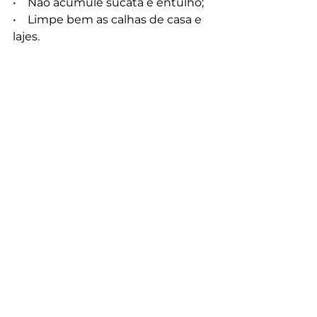
•    Não acumule sucata e entulho;
•    Limpe bem as calhas de casa e 
lajes.
Alerta contínuo 
No ano passado, o Brasil registrou 
6,6 milhões casos suspeitos de 
dengue, 6.239 óbitos confirmados 
e 455 em investigação. Entre as 
principais causas para o avanço da 
doença estavam anomalias nos 
padrões de temperatura e chuvas, 
decorrentes dos impactos do 
fenômeno climático El Niño e da 
ação humana sobre o meio 
ambiente, aponta o Ministério da 
Saúde. Além do Brasil, diversos 
países, especialmente das 