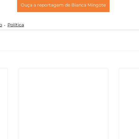
Ouça a reportagem de Bianca Mingote
o
Política