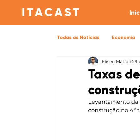
Iníc
Todas as Notícias
Economia
Eliseu Matioli
29 
Opinião
Política
Sa
Taxas de
construç
Levantamento da C
construção no 4º 