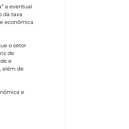
” a eventual 
o da taxa 
ade econômica 
ue o setor 
iz de 
de e 
, além de 
onômica e 