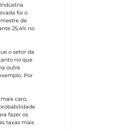
Indústria 
evada foi o 
imestre de 
ante 25,4% no 
ue o setor da 
tanto no que 
a outra 
exemplo. Por 
mais caro, 
robabilidade 
ra fazer os 
as taxas mais 