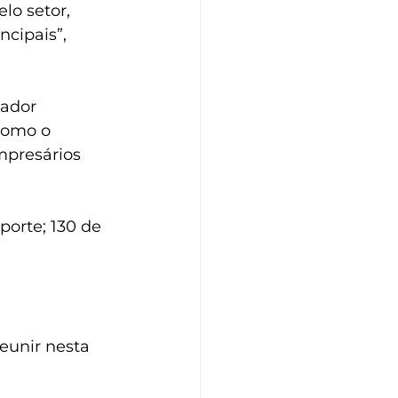
lo setor, 
cipais”, 
hador 
como o 
mpresários 
orte; 130 de 
eunir nesta 