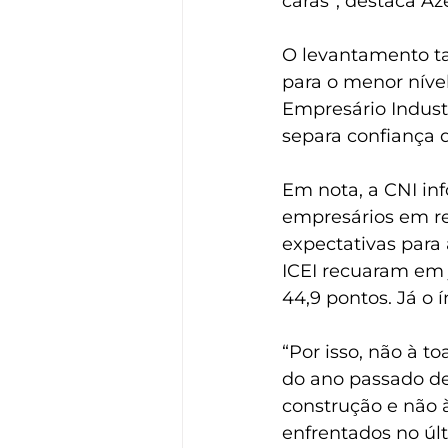
caras”, destaca Az
O levantamento ta
para o menor nível
Empresário Industri
separa confiança d
Em nota, a CNI inf
empresários em re
expectativas para
ICEI recuaram em j
44,9 pontos. Já o í
“Por isso, não à t
do ano passado de
construção e não 
enfrentados no úl