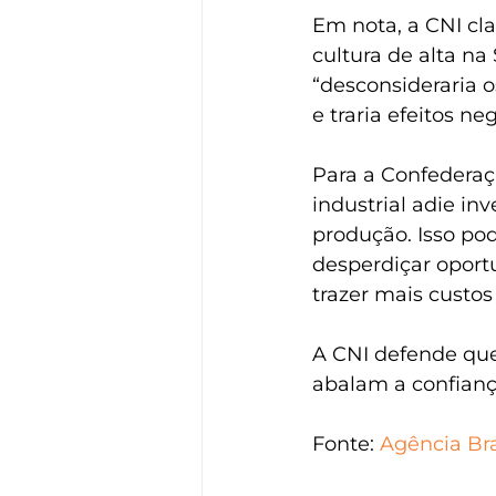
Em nota, a CNI cl
cultura de alta na 
“desconsideraria o
e traria efeitos n
Para a Confederaçã
industrial adie i
produção. Isso po
desperdiçar oport
trazer mais custo
A CNI defende que
abalam a confianç
Fonte: 
Agência Bra