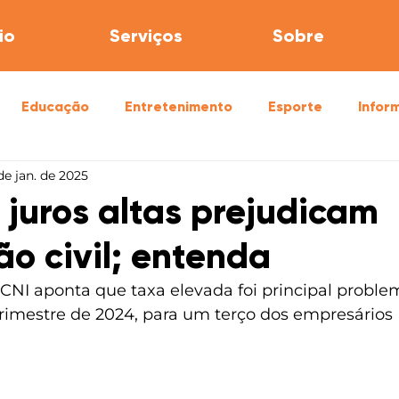
io
Serviços
Sobre
Educação
Entretenimento
Esporte
Infor
de jan. de 2025
úde
Segurança
 juros altas prejudicam
ão civil; entenda
NI aponta que taxa elevada foi principal problem
trimestre de 2024, para um terço dos empresários