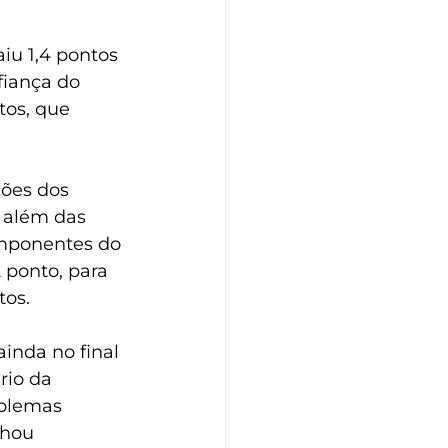
u 1,4 pontos 
fiança do 
tos, que 
ções dos 
 além das 
omponentes do 
 ponto, para 
tos. 
inda no final 
io da 
oblemas 
nhou 