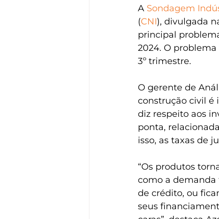
A 
Sondagem Indús
(
CNI
), divulgada n
principal problema
2024. O problema 
3º trimestre.
O gerente de Anál
construção civil é
diz respeito aos 
ponta, relacionad
isso, as taxas de j
“Os produtos torn
como a demanda t
de crédito, ou fic
seus financiament