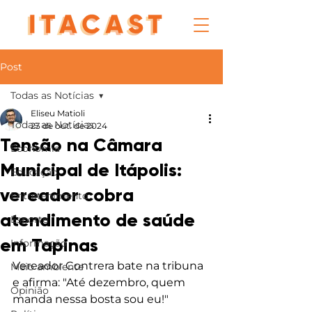
Post
Todas as Notícias
Eliseu Matioli
Todas as Notícias
23 de out. de 2024
Tensão na Câmara
Economia
Municipal de Itápolis:
Educação
vereador cobra
Entretenimento
atendimento de saúde
Esporte
em Tapinas
Informação
Vereador Contrera bate na tribuna 
Meio ambiente
e afirma: "Até dezembro, quem 
Opinião
manda nessa bosta sou eu!"