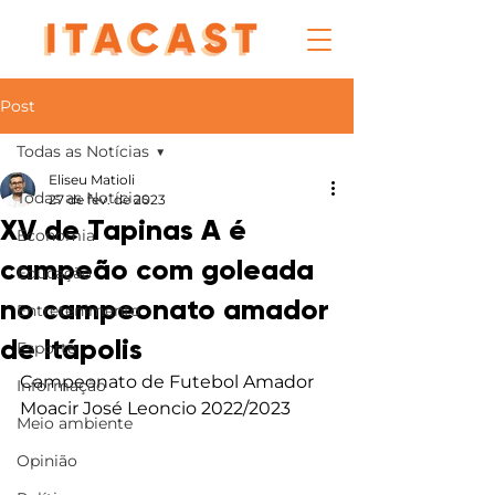
Post
Todas as Notícias
Eliseu Matioli
Todas as Notícias
27 de fev. de 2023
XV de Tapinas A é
Economia
campeão com goleada
Educação
no campeonato amador
Entretenimento
de Itápolis
Esporte
Campeonato de Futebol Amador 
Informação
Moacir José Leoncio 2022/2023
Meio ambiente
Opinião