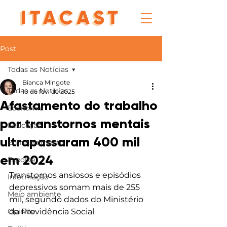
Post
Todas as Notícias
Bianca Mingote
Todas as Notícias
10 de fev. de 2025
Afastamento do trabalho
Economia
por transtornos mentais
Educação
ultrapassaram 400 mil
Entretenimento
em 2024
Esporte
Transtornos ansiosos e episódios 
Informação
depressivos somam mais de 255 
Meio ambiente
mil, segundo dados do Ministério 
Opinião
da Previdência Social