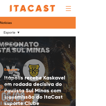
Notícias
Esporte
Todas as
Eliseu Matioli
Notícias
há 3 dias
2 min de leitura
Economia
Educação
Entretenimento
Esporte
Esporte
Itápolis recebe Kaskavel
Informação
em rodada decisiva do
Meio
ambiente
Paulista Sul Minas com
Opinião
transmissão do ItaCast
Esporte Clube
Política