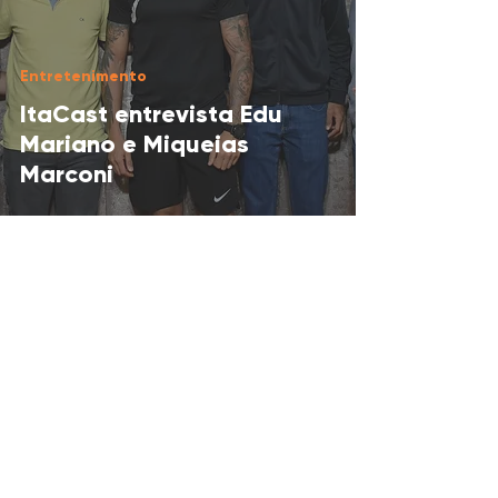
Entretenimento
ItaCast entrevista Edu
Mariano e Miqueias
Marconi
Eliseu Matioli
5 de mai. de 2025
2 min de leitura
Esporte
Golden Futsal conquista o
título do Campeonato
Amador de Futsal de