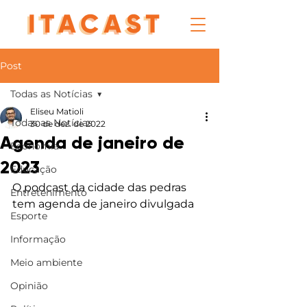
Post
Todas as Notícias
Eliseu Matioli
Todas as Notícias
30 de dez. de 2022
Agenda de janeiro de
Economia
2023
Educação
O podcast da cidade das pedras 
Entretenimento
tem agenda de janeiro divulgada
Esporte
Informação
Meio ambiente
Opinião