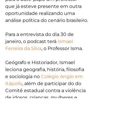
que já esteve presente em outra 
oportunidade realizando uma 
análise política do cenário brasileiro.
Para a entrevista do dia 30 de 
janeiro, o podcast terá 
Ismael 
Ferreira da Silva
, o 
Professor Isma.
Geógrafo e Historiador, Ismael 
leciona g
eografia, história, filosofia 
e sociologia no 
Colégio Anglo em 
Itápolis
, além de participar do 
do 
Comitê estadual contra a violência 
de idosos, crianças, mulheres e 
deficientes físicos e mentais e se já 
não bastasse, também participa 
do Fórum Mundial de Liberdade 
Religiosa.