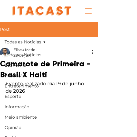
Post
Todas as Notícias
Eliseu Matioli
Todas as Notícias
20 de jun.
Camarote de Primeira -
Economia
Brasil X Haiti
Educação
Evento realizado dia 19 de junho 
Entretenimento
de 2026
Esporte
Informação
Meio ambiente
Opinião