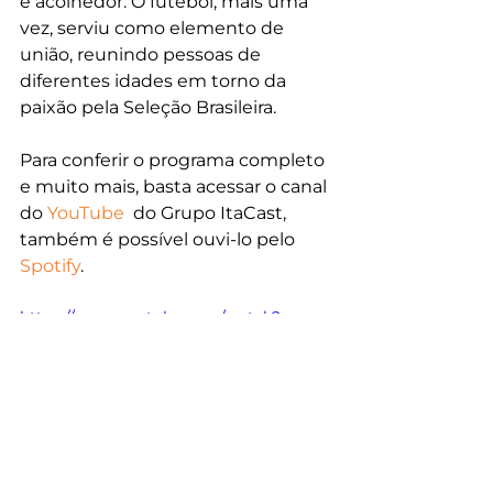
e acolhedor. O futebol, mais uma 
vez, serviu como elemento de 
união, reunindo pessoas de 
diferentes idades em torno da 
paixão pela Seleção Brasileira.
P
ara conferir o programa completo 
e muito mais, basta acessar o canal 
do 
YouTube
  do Grupo ItaCast, 
também é possível ouvi-lo pelo 
Spotify
.
https://www.youtube.com/watch?
v=xcN66mFiicY