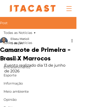
Post
Todas as Notícias
Eliseu Matioli
Todas as Notícias
15 de jun.
Camarote de Primeira -
Economia
Brasil X Marrocos
Educação
Evento realizado dia 13 de junho 
Entretenimento
de 2026
Esporte
Informação
Meio ambiente
Opinião