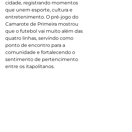
cidade, registrando momentos 
que unem esporte, cultura e 
entretenimento. O pré-jogo do 
Camarote de Primeira mostrou 
que o futebol vai muito além das 
quatro linhas, servindo como 
ponto de encontro para a 
comunidade e fortalecendo o 
sentimento de pertencimento 
entre os itapolitanos.
P
ara conferir o programa completo 
e muito mais, basta acessar o canal 
do 
YouTube
  do Grupo ItaCast, 
também é possível ouvi-lo pelo 
Spotify
.
https://www.youtube.com/watch?
v=LAjsWgQL_go