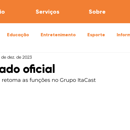
io
Serviços
Sobre
Educação
Entretenimento
Esporte
Infor
 de dez. de 2023
úde
Segurança
do oficial
li retoma as funções no Grupo ItaCast