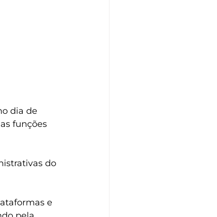
o dia de 
as funções 
istrativas do 
lataformas e 
do pela 