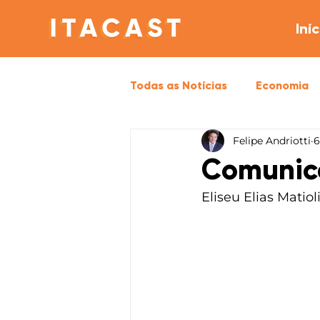
Iníc
Todas as Notícias
Economia
Felipe Andriotti
6
Opinião
Política
Sa
Comunica
Eliseu Elias Matio