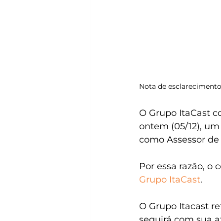
Nota de esclareciment
O Grupo ItaCast c
ontem (05/12), um
como Assessor de 
Por essa razão, o 
Grupo ItaCast
.
O Grupo Itacast r
seguirá com sua a