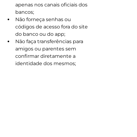
apenas nos canais oficiais dos 
bancos;
Não forneça senhas ou 
códigos de acesso fora do site 
do banco ou do app;
Não faça transferências para 
amigos ou parentes sem 
confirmar diretamente a 
identidade dos mesmos; 
Empresas: 
Invista em tecnologias de 
prevenção à fraude;
Garanta a qualidade e a 
veracidade dos dados das 
soluções de prevenção à 
fraude a partir de soluções que 
são aprimoradas com 