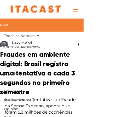
Post
Todas as Notícias
Eliseu Matioli
Todas as Notícias
21 de nov. de 2024
Fraudes em ambiente
Economia
digital: Brasil registra
Educação
uma tentativa a cada 3
Entretenimento
segundos no primeiro
Esporte
semestre
Informação
Indicador de Tentativas de Fraude, 
Meio ambiente
da Serasa Experian, aponta que 
Opinião
foram 5,3 milhões de ocorrências 