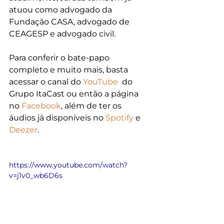
atuou como advogado da 
Fundação CASA, advogado de 
CEAGESP e advogado civil.
P
ara conferir o bate-papo 
completo e muito mais, basta 
acessar o canal do 
YouTube
  do 
Grupo ItaCast ou então a página 
no 
Facebook
, além de ter os 
áudios já disponíveis no 
Spotify
 e 
Deezer
.
https://www.youtube.com/watch?
v=j1v0_wb6D6s