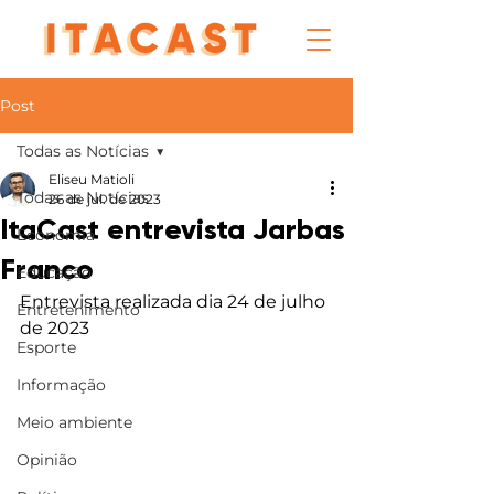
Post
Todas as Notícias
Eliseu Matioli
Todas as Notícias
26 de jul. de 2023
ItaCast entrevista Jarbas
Economia
Franco
Educação
Entrevista realizada dia 24 de julho 
Entretenimento
de 2023
Esporte
Informação
Meio ambiente
Opinião