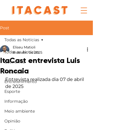
Post
Todas as Notícias
Eliseu Matioli
Todas as Notícias
8 de abr. de 2025
ItaCast entrevista Luis
Economia
Roncaia
Educação
Entrevista realizada dia 07 de abril 
Entretenimento
de 2025
Esporte
Informação
Meio ambiente
Opinião