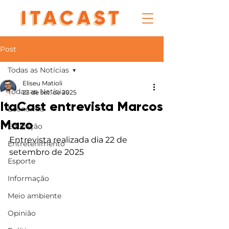
Post
Todas as Notícias
Eliseu Matioli
Todas as Notícias
23 de set. de 2025
ItaCast entrevista Marcos
Economia
Mazo
Educação
Entrevista realizada dia 22 de 
Entretenimento
setembro de 2025
Esporte
Informação
Meio ambiente
Opinião