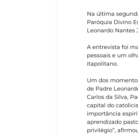
Na última segunda-
Paróquia Divino Es
Leonardo Nantes 
A entrevista foi m
pessoais e um olh
itapolitano.
Um dos momentos m
de Padre Leonard
Carlos da Silva, 
capital do catolic
importância espir
aprendizado pastor
privilégio”, afirmou