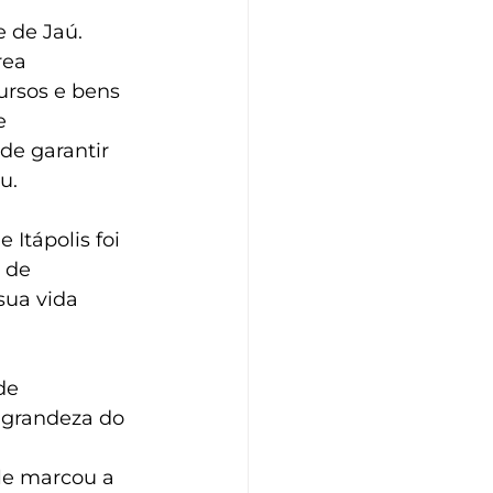
de Jaú. 
rea 
ursos e bens 
e 
de garantir 
u.
Itápolis foi 
 de 
sua vida 
de 
 grandeza do 
ele marcou a 