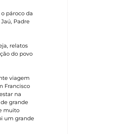
 o pároco da 
 Jaú, Padre 
ja, relatos 
ição do povo 
nte viagem 
 Francisco 
estar na 
s de grande 
e muito 
oi um grande 