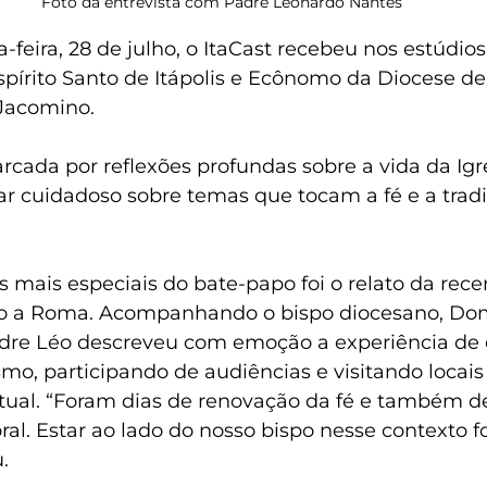
Foto da entrevista com Padre Leonardo Nantes
feira, 28 de julho, o ItaCast recebeu nos estúdios
pírito Santo de Itápolis e Ecônomo da Diocese de
Jacomino.
arcada por reflexões profundas sobre a vida da Igre
ar cuidadoso sobre temas que tocam a fé e a trad
ais especiais do bate-papo foi o relato da rece
o a Roma. Acompanhando o bispo diocesano, Dom
Padre Léo descreveu com emoção a experiência de 
ismo, participando de audiências e visitando locai
itual. “Foram dias de renovação da fé e também d
al. Estar ao lado do nosso bispo nesse contexto f
.