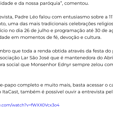
 cidade e da nossa paróquia”, comentou.
vista, Padre Léo falou com entusiasmo sobre a 111
nto, uma das mais tradicionais celebrações religio
cio no dia 26 de julho e programação até 30 de ag
dade em momentos de fé, devoção e cultura.
mbro que toda a renda obtida através da festa do 
Associação Lar São José que é mantenedora do Abr
obra social que Monsenhor Ednyr sempre zelou co
ate-papo completo e muito mais, basta acessar o c
 ItaCast, também é possível ouvir a entrevista pel
be.com/watch?v=fWXX0Vcx3o4