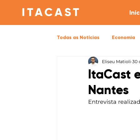
Iníc
Todas as Notícias
Economia
Eliseu Matioli
30 
Opinião
Política
Sa
ItaCast 
Nantes
Entrevista realiza