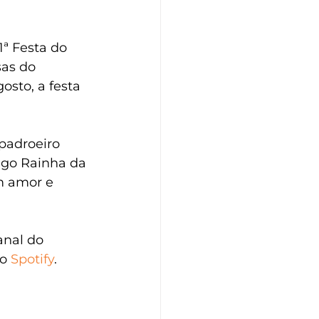
ª Festa do 
sas do 
osto, a festa 
padroeiro 
igo Rainha da 
m amor e 
anal do 
o 
Spotify
.