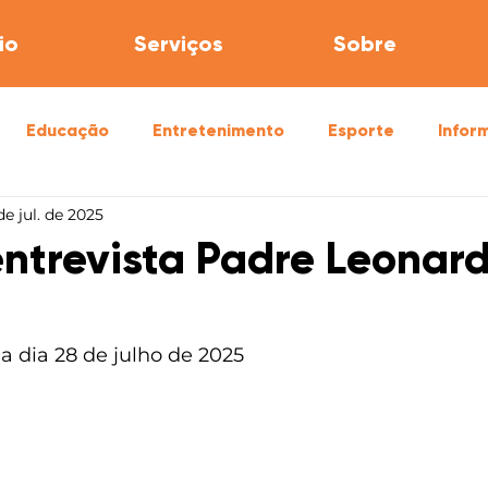
io
Serviços
Sobre
Educação
Entretenimento
Esporte
Infor
de jul. de 2025
úde
Segurança
entrevista Padre Leonar
da dia 28 de julho de 2025