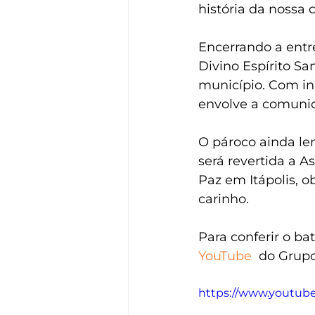
história da nossa
Encerrando a entre
Divino Espírito Sa
município. Com iní
envolve a comuni
O pároco ainda le
será revertida a 
Paz em Itápolis, 
carinho.
P
ara conferir o b
YouTube
  do Grupo
https://www.youtu