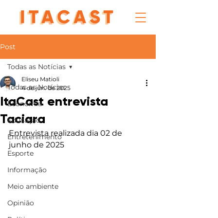
Post
Todas as Notícias
Eliseu Matioli
Todas as Notícias
4 de jun. de 2025
ItaCast entrevista
Economia
Taciara
Educação
Entrevista realizada dia 02 de 
Entretenimento
junho de 2025
Esporte
Informação
Meio ambiente
Opinião